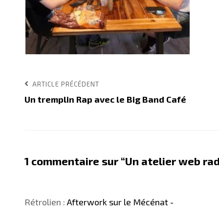
Navigation
Article
ARTICLE PRÉCÉDENT
précédent
Un tremplin Rap avec le Big Band Café
de
l’article
1 commentaire sur “
Un atelier web ra
Rétrolien :
Afterwork sur le Mécénat -